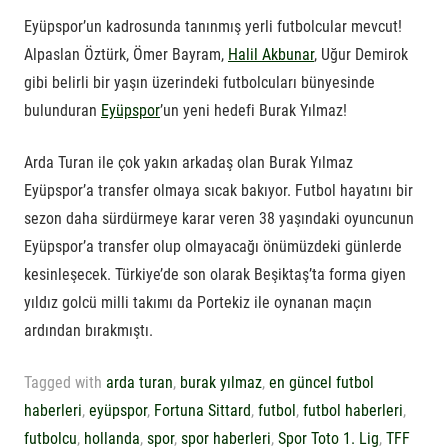
Eyüpspor’un kadrosunda tanınmış yerli futbolcular mevcut!
Alpaslan Öztürk, Ömer Bayram,
Halil Akbunar
, Uğur Demirok
gibi belirli bir yaşın üzerindeki futbolcuları bünyesinde
bulunduran
Eyüpspor
’un yeni hedefi Burak Yılmaz!
Arda Turan ile çok yakın arkadaş olan Burak Yılmaz
Eyüpspor’a transfer olmaya sıcak bakıyor. Futbol hayatını bir
sezon daha sürdürmeye karar veren 38 yaşındaki oyuncunun
Eyüpspor’a transfer olup olmayacağı önümüzdeki günlerde
kesinleşecek. Türkiye’de son olarak Beşiktaş’ta forma giyen
yıldız golcü milli takımı da Portekiz ile oynanan maçın
ardından bırakmıştı.
Tagged with
arda turan
,
burak yılmaz
,
en güncel futbol
haberleri
,
eyüpspor
,
Fortuna Sittard
,
futbol
,
futbol haberleri
,
futbolcu
,
hollanda
,
spor
,
spor haberleri
,
Spor Toto 1. Lig
,
TFF