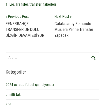
1. Lig
,
Transfer
,
transfer haberleri
Yazı
Previous Post
Next Post
FENERBAHÇE
Galatasaray Fernando
gezinmesi
TRANSFER’DE DOLU
Muslera Yerine Transfer
DİZGİN DEVAM EDİYOR
Yapacak
Search
for:
Ara
Kategoriler
2024 avrupa futbol şampiyonası
a milli takım
abd