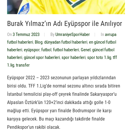
Burak Yılmaz’ın Adı Eyüpspor ile Anılıyor
On
3 Temmuz 2023
By
UmraniyeSporHaber
In
avrupa
futbol haberleri
,
Blog
,
dünyadan futbol haberleri
,
en güncel futbol
haberleri
,
eyüpspor
,
futbol
,
futbol haberleri
,
Genel
,
güncel futbol
haberleri
,
güncel spor haberleri
,
spor haberleri
,
spor toto 1.lig
,
tff
1.lig
,
transfer
Eyüpspor 2022 – 2023 sezonunun parlayan yıldızlarından
birisi oldu. TFF 1.Lig’de normal sezonu altıncı sırada bitiren
İstanbul temsilcisi play-off çeyrek finalinde Sakaryaspor’u
Alpaslan Öztürk’ün 120+2’inci dakikada attığı golle 1-0
mağlup etti. Eyüpspor yarı finalde Bodrumspor ile karşı
karşıya gelecek. Bu maçı kazandığı takdirde finalde
Pendikspor’un rakibi olacak.